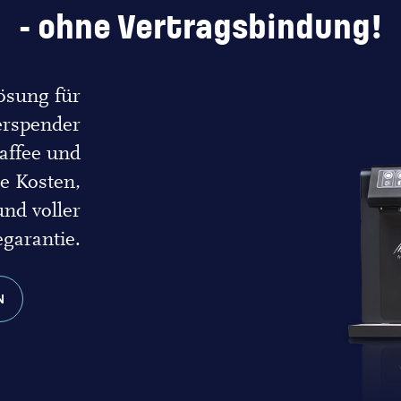
- ohne Vertragsbindung!
ösung für
erspender
affee und
e Kosten,
nd voller
egarantie.
N