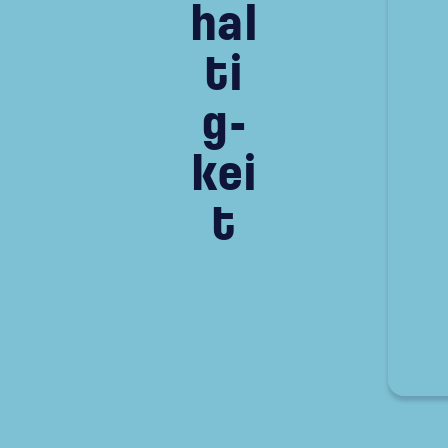
hal
ti
g­
kei
t