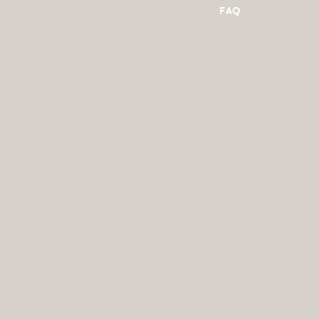
FAQ
K