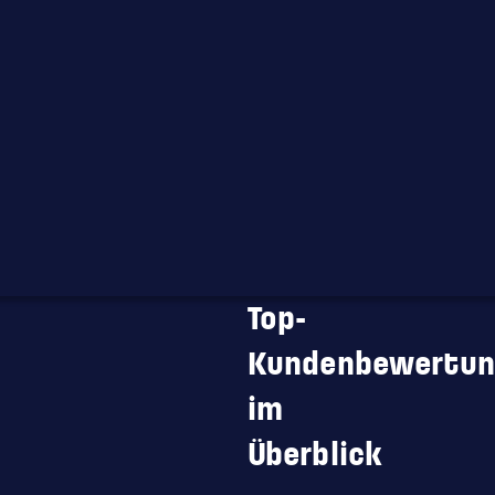
Unternehmen
unsere
Kaffeevollautom
und
Wasserspender
lieben
–
Top-
Kundenbewertun
im
Überblick