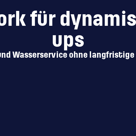
ork für dynami
ups
und Wasserservice ohne langfristig