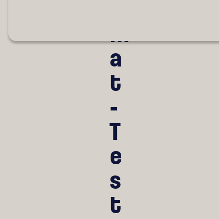
o
m
a
t
-
T
e
s
t