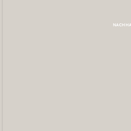
NACHHA
K
a